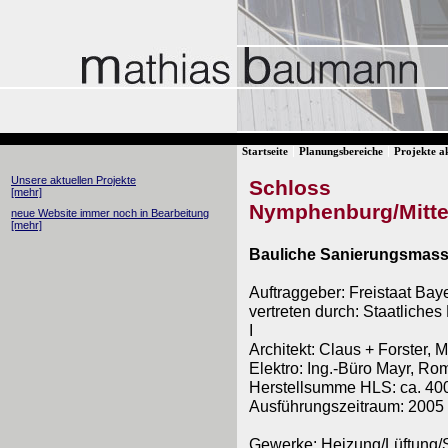
Startseite
Planungsbereiche
Projekte ak
Unsere aktuellen Projekte
Schloss
[mehr]
Nymphenburg/Mitte
neue Website immer noch in Bearbeitung
[mehr]
Bauliche Sanierungsmas
Auftraggeber: Freistaat Bay
vertreten durch: Staatlich
I
Architekt: Claus + Forster,
Elektro: Ing.-Büro Mayr, Ro
Herstellsumme HLS: ca. 40
Ausführungszeitraum: 2005 
Gewerke: Heizung/Lüftung/